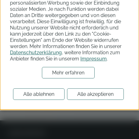
Getriebe filtern
personalisierten Werbung sowie der Einbindung
sozialer Medien. Je nach Funktion werden dabei
Daten an Dritte weitergegeben und von diesen
verarbeitet. Diese Einwilligung ist freiwillig, für die
Ausstattung filtern
Nutzung unserer Website nicht erforderlich und
kann jederzeit über den Link zu den "Cookie-
Einstellungen" am Ende der Website widerrufen
Türen filtern
werden. Mehr Informationen finden Sie in unserer
Datenschutzerklärung
, weitere Information zum
Anbieter finden Sie in unserem
Impressum
.
Mehr erfahren
Nichts gefunden
Leider haben wir keinen Händlerbestand gefunden,
die deinen Filtereinstellungen entsprechen. Bitte passe
Alle ablehnen
Alle akzeptieren
deine Filtereinstellungen an.
Unternehmen