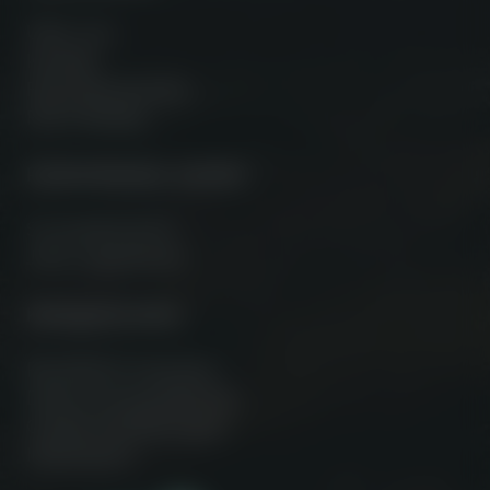
Über uns
Kontakt
FAQ Abonnenten
FAQ Händler
Partnerhändler werden
So funktioniert’s
Jetzt registrieren
Kleingedrucktes
Rechtliche Hinweise
Datenschutzerklärung
Cookie Einstellungen
Impressum