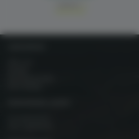
KONTAKT
Unternehmen
Über uns
Kontakt
FAQ Abonnenten
FAQ Händler
Partnerhändler werden
So funktioniert’s
Jetzt registrieren