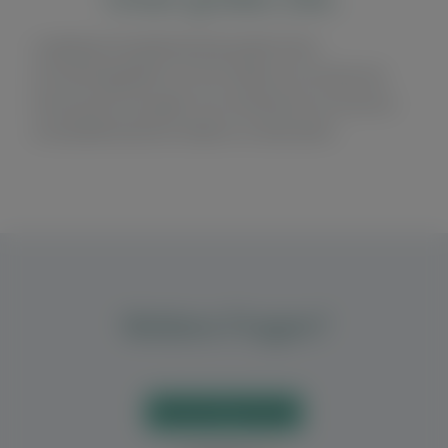
Langfristig soll dasABOmobil die größte Online-
Vermarktungsplattform für KFZ-Händler sein, die über das
Fahrzeug-Abo hinausgeht. Vom Vertrieb bis hin zum Service,
wird dasABOmobil den Händlern zur Seite stehen.
Weitere Fragen?
HÄUFIGE FRAGEN