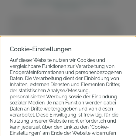
dasABOmobil gehört dem Handel und den
Abonnenten.
dasABOmobil möchte die Denk- und Arbeitsprozesse der
Branche neu aufsetzen und damit einen Beitrag zur digitalen
Transformation leisten – als Europas stärkste und größte Abo-
Plattform. Immer mit der Prämisse: Es gibt nur eine Plattform
Cookie-Einstellungen
und die gehört dem Handel.
Auf dieser Website nutzen wir Cookies und
Wir wollen, dass Autohändler wieder eigenständig handeln
vergleichbare Funktionen zur Verarbeitung von
können. Durch den Zusammenschluss verschiedener Händler
Endgeräteinformationen und personenbezogenen
Daten. Die Verarbeitung dient der Einbindung von
auf unserer Plattform, wollen wir eine beständige Größe eines
Inhalten, externen Diensten und Elementen Dritter,
Händler-Netzwerks schaffen.
der statistischen Analyse/Messung,
personalisierten Werbung sowie der Einbindung
sozialer Medien. Je nach Funktion werden dabei
Daten an Dritte weitergegeben und von diesen
verarbeitet. Diese Einwilligung ist freiwillig, für die
Nutzung unserer Website nicht erforderlich und
kann jederzeit über den Link zu den "Cookie-
Einstellungen" am Ende der Website widerrufen