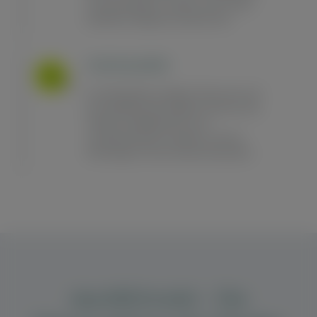
und unterstützen, sondern auch in den
ländlichen Regionen präsent sein.
Individualität
Im individuellen Händler-Showroom auf
der dasABOmobil-Plattform können sich
Händler selbstbestimmt und
uneingeschränkt vorstellen und ihre
Fahrzeuge für Abo-Zwecke bewerben.
dasABOmobil – Die