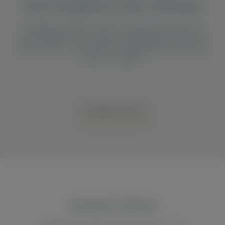
Fahrzeugbörse der Händler
dasABOmobil hat es sich zur Aufgabe gemacht mit
seiner Plattform den Handel ernstgemeint und fair zu
unterstützen, um so wieder ein Gleichgewicht auf dem
Markt zu schaffen.
ZU DEN AUTOS
Unsere Vision