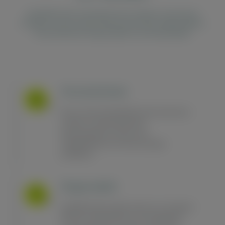
dasABOmobil unterstützt den Handel und dessen
Kunden rund um das Thema Auto-Abo. Dabei zählen
Persönlichkeit, Regionalität und Individualität.
Persönlichkeit
Bei uns sind Autohändler keine Nummern,
sondern ernstzunehmende
Businesspartner, die fair und
selbstbestimmt vom Abo-Konzept
profitieren.
Regionalität
dasABOmobil möchte nicht nur im urbanen
Bereich Autohändler für sich begeistern