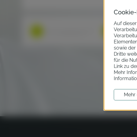
Cookie-
Auf dieser
Verarbeit
Fahrzeugkategorie
Kraftstoff
Verarbeitu
Elementen 
sowie der
Dritte wei
für die Nu
Link zu d
Mehr Infor
Informati
Mehr 