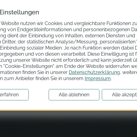
Einstellungen
 Website nutzen wir Cookies und vergleichbare Funktionen z
ung von Endgeräteinformationen und personenbezogenen Dat
art filtern
Getriebe filtern
Ausst
ng dient der Einbindung von Inhalten, externen Diensten und
Dritter, der statistischen Analyse/Messung, personalisierte
 Einbindung sozialer Medien. Je nach Funktion werden dabei 
tergegeben und von diesen verarbeitet. Diese Einwilligung ist fr
tzung unserer Website nicht erforderlich und kann jederzeit 
Nichts gefunden
en "Cookie-Einstellungen" am Ende der Website widerrufen w
mationen finden Sie in unserer
Datenschutzerklärung
, weiter
Leider haben wir keinen Händlerbestand gefunden,
on zum Anbieter finden Sie in unserem
Impressum
.
die deinen Filtereinstellungen entsprechen. Bitte passe
deine Filtereinstellungen an.
erfahren
Alle ablehnen
Alle akzept