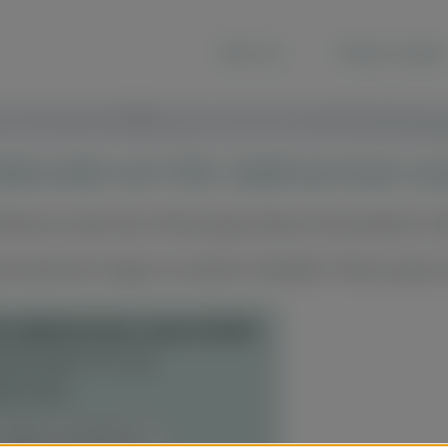
Über uns
Partner werden
dlerseite von OAL Optimal Auto L
indest du alle Abo-Fahrzeuge deines favorisierten H
t konkrete Fragen an deinen Händler? Nimm gerne d
L Optimal Auto Lease GmbH
belrather Str. 15a
823 Köln
ändler kontaktieren