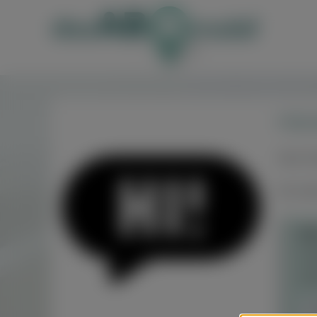
Hän
Hier f
Du has
OA
Sub
50
H