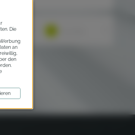
ur
en. Die
attung filtern
Türen filtern
n Werbung
Daten an
eiwillig,
über den
erden.
e
ieren