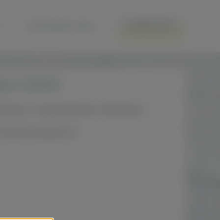
Zum Händler-Login
ZU DEN AUTOS
ease GmbH
ändlers. Viel Spaß beim Entdecken.
irekt Kontakt auf: