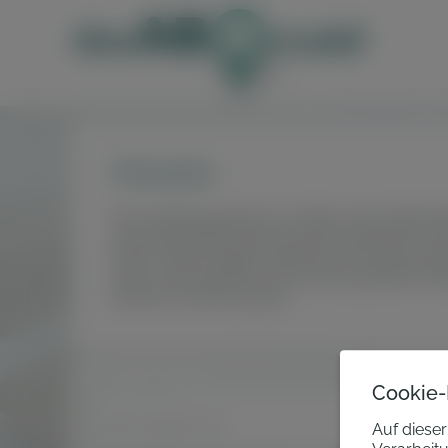
Hinweis:
Wir arbeiten gerade am Aufbau eines fläche
sein persönliches Wunschauto abonnieren ka
Falls in deiner Region aktuell noch kein passe
oder suche einfach in der nächst größeren Sta
Danke für deine Geduld.
PLZ oder Ort
Cookie-
Auf dieser