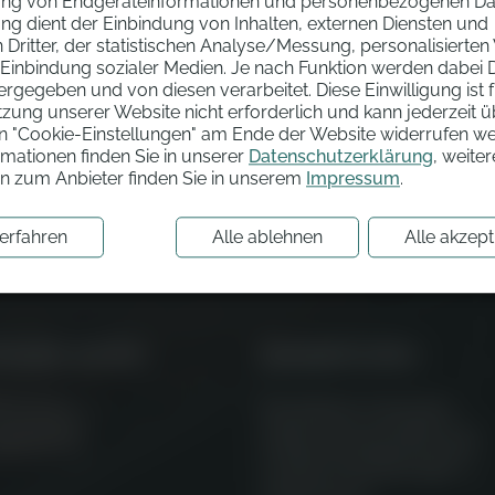
ung von Endgeräteinformationen und personenbezogenen Dat
ng dient der Einbindung von Inhalten, externen Diensten und
Komb
e
Dritter, der statistischen Analyse/Messung, personalisierte
 Einbindung sozialer Medien. Je nach Funktion werden dabei 
tergegeben und von diesen verarbeitet. Diese Einwilligung ist fr
tzung unserer Website nicht erforderlich und kann jederzeit 
en "Cookie-Einstellungen" am Ende der Website widerrufen w
art filtern
Getriebe filtern
Ausst
mationen finden Sie in unserer
Datenschutzerklärung
, weiter
on zum Anbieter finden Sie in unserem
Impressum
.
erfahren
Alle ablehnen
Alle akzept
händler werden
Kleingedrucktes
ioniert’s
Rechtliche Hinweise
gistrieren
Datenschutzerklärung
Cookie Einstellungen